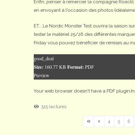
Enfin, penser à remercier la compagnie Roeckl d
en envoyant à l'occasion des photos (idéaleme
ET... Le Nordic Monster Test ouvrira la saison 
tester le matériel 25/26 des différentes marques
Friday vous pouvez bénéficier de remises au mag
good_deal
Size:
Format:
160.77 KB
PDF
Preview
Your web browser doesn't have a PDF plugin.I
515 lectures
4
5
6
First Page
Previous Page