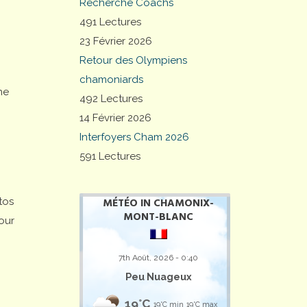
Recherche Coachs
491 Lectures
23 Février 2026
Retour des Olympiens
chamoniards
ne
492 Lectures
14 Février 2026
Interfoyers Cham 2026
591 Lectures
tos
MÉTÉO IN CHAMONIX-
MONT-BLANC
our
7th Août, 2026 - 0:40
Peu Nuageux
19°C
19°C min
19°C max