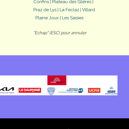
Confins
|
Plateau des Glières
|
Praz de Lys
|
La Feclaz
|
Villard
: Plaine Joux
|
Les Saisies
"Echap" (ESC) pour annuler