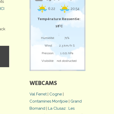
nts
ICI
6:22
20:54
Température Ressentie:
18°C
ack
;
Humidité:
71%
Wind:
2,3 km/h S
Pression:
1.021 hPa
Visibilité:
not obstructed
WEBCAMS
Val Ferret
|
Cogne
|
Contamines Montjoie
|
Grand
Bornand
|
La Clusaz : Les