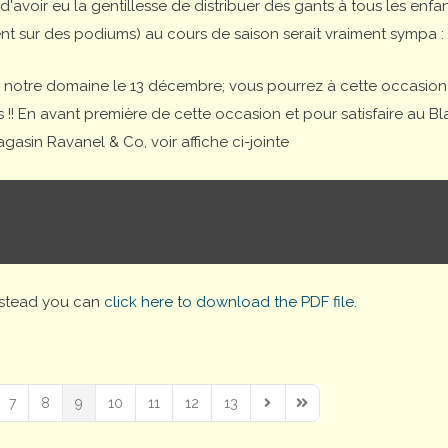
'avoir eu la gentillesse de distribuer des gants à tous les enfa
nt sur des podiums) au cours de saison serait vraiment sympa :
sur notre domaine le 13 décembre; vous pourrez à cette occasion
 !! En avant première de cette occasion et pour satisfaire au Bl
asin Ravanel & Co, voir affiche ci-jointe
nstead you can
click here to download the PDF file.
7
8
9
10
11
12
13
Next Page
Last Page