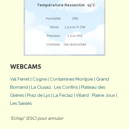
Température Ressentie: 15°C
;
Humidité:
76%
Wind:
2,5 km/h SW
Pression:
1.021 hPa
Visibilité:
not obstructed
WEBCAMS
Val Ferret
|
Cogne
|
Contamines Montjoie
|
Grand
Bornand
|
La Clusaz : Les Confins
|
Plateau des
Glières
|
Praz de Lys
|
La Feclaz
|
Villard : Plaine Joux
|
Les Saisies
"Echap" (ESC) pour annuler