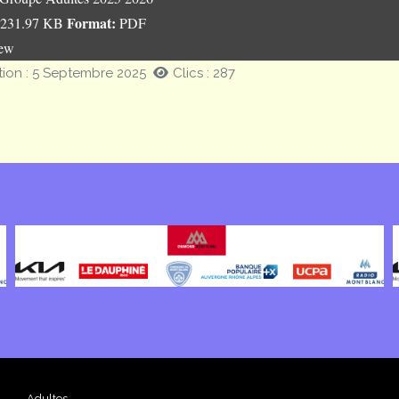
Format:
231.97 KB
PDF
iew
tion : 5 Septembre 2025
Clics : 287
Adultes