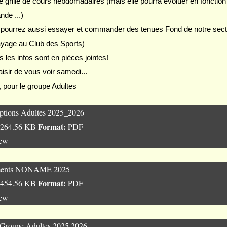
grille de cours hebdomadaires (mais elle pourra évoluer en fonction 
de ...)
pourrez aussi essayer et commander des tenues Fond de notre secti
yage au Club des Sports)
s les infos sont en pièces jointes!
aisir de vous voir samedi...
 pour le groupe Adultes
iptions Adultes 2025_2026
Format:
264.56 KB
PDF
iew
ments NONAME 2025
Format:
454.56 KB
PDF
iew
 Groupe Adultes 2025 2026