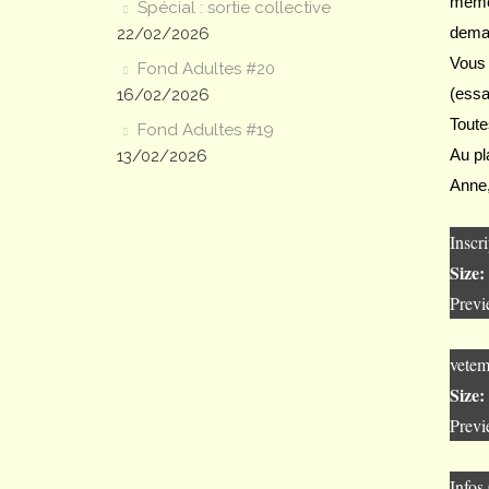
même 
Spécial : sortie collective
deman
22/02/2026
Vous 
Fond Adultes #20
(essa
16/02/2026
Toute
Fond Adultes #19
Au pl
13/02/2026
Anne,
Inscr
Size:
Prev
vete
Size:
Prev
Infos