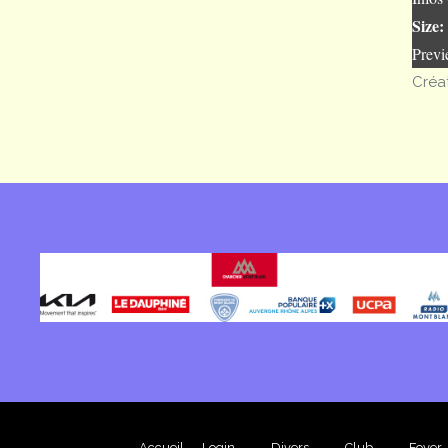
Size:
Prev
Créa
Accueil
Login
Divers
Club
Foyer