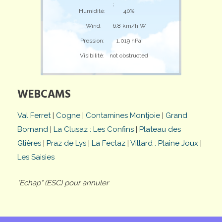
;
Humidité:
40%
Wind:
6,8 km/h W
Pression:
1.019 hPa
Visibilité:
not obstructed
WEBCAMS
Val Ferret
|
Cogne
|
Contamines Montjoie
|
Grand
Bornand
|
La Clusaz : Les Confins
|
Plateau des
Glières
|
Praz de Lys
|
La Feclaz
|
Villard : Plaine Joux
|
Les Saisies
"Echap" (ESC) pour annuler