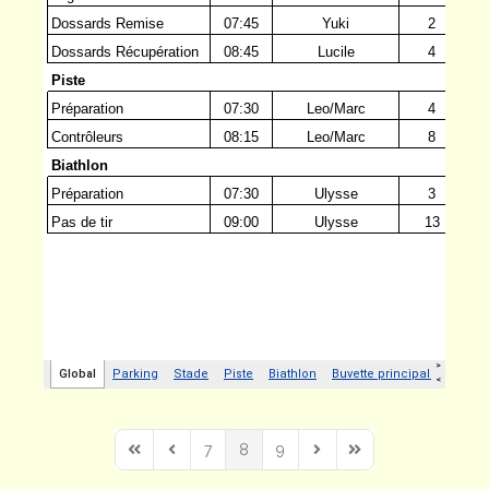
7
8
9
First Page
Previous Page
Next Page
Last Page