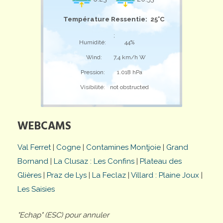
Température Ressentie: 25°C
;
Humidité:
44%
Wind:
7,4 km/h W
Pression:
1.018 hPa
Visibilité:
not obstructed
WEBCAMS
Val Ferret
|
Cogne
|
Contamines Montjoie
|
Grand
Bornand
|
La Clusaz : Les Confins
|
Plateau des
Glières
|
Praz de Lys
|
La Feclaz
|
Villard : Plaine Joux
|
Les Saisies
"Echap" (ESC) pour annuler