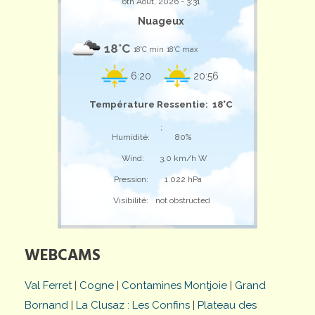
6th Août, 2026 - 3:31
Nuageux
18°C
18°C min
18°C max
6:20
20:56
Température Ressentie: 18°C
;
Humidité:
80%
Wind:
3,0 km/h W
Pression:
1.022 hPa
Visibilité:
not obstructed
WEBCAMS
Val Ferret
|
Cogne
|
Contamines Montjoie
|
Grand
Bornand
|
La Clusaz : Les Confins
|
Plateau des