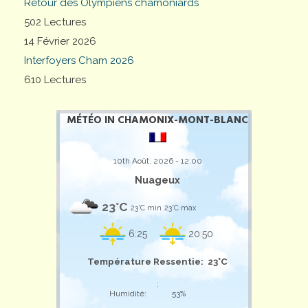
Retour des Olympiens chamoniards
502 Lectures
14 Février 2026
Interfoyers Cham 2026
610 Lectures
MÉTÉO IN CHAMONIX-MONT-BLANC
10th Août, 2026 - 12:00
Nuageux
23°C
23°C min
23°C max
6:25
20:50
Température Ressentie: 23°C
;
Humidité:
53%