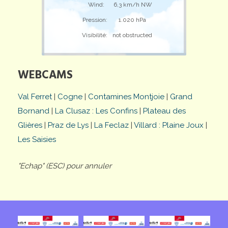
Wind:
6,3 km/h NW
Pression:
1.020 hPa
Visibilité:
not obstructed
WEBCAMS
Val Ferret
|
Cogne
|
Contamines Montjoie
|
Grand
Bornand
|
La Clusaz : Les Confins
|
Plateau des
Glières
|
Praz de Lys
|
La Feclaz
|
Villard : Plaine Joux
|
Les Saisies
"Echap" (ESC) pour annuler