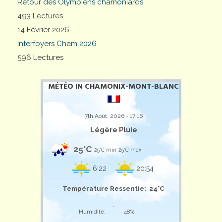
Retour des Olympiens chamoniards
493 Lectures
14 Février 2026
Interfoyers Cham 2026
596 Lectures
MÉTÉO IN CHAMONIX-MONT-BLANC
7th Août, 2026 - 17:16
Légère Pluie
25°C
25°C min
25°C max
6:22
20:54
Température Ressentie: 24°C
;
Humidité:
48%