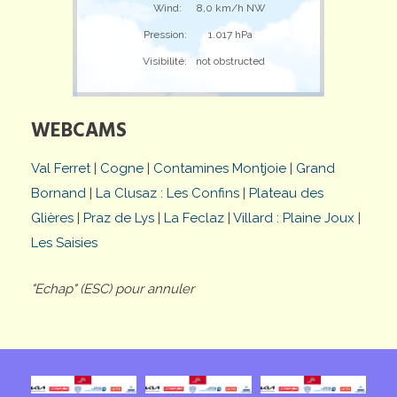
Wind:
8,0 km/h NW
Pression:
1.017 hPa
Visibilité:
not obstructed
WEBCAMS
Val Ferret
|
Cogne
|
Contamines Montjoie
|
Grand
Bornand
|
La Clusaz : Les Confins
|
Plateau des
Glières
|
Praz de Lys
|
La Feclaz
|
Villard : Plaine Joux
|
Les Saisies
"Echap" (ESC) pour annuler