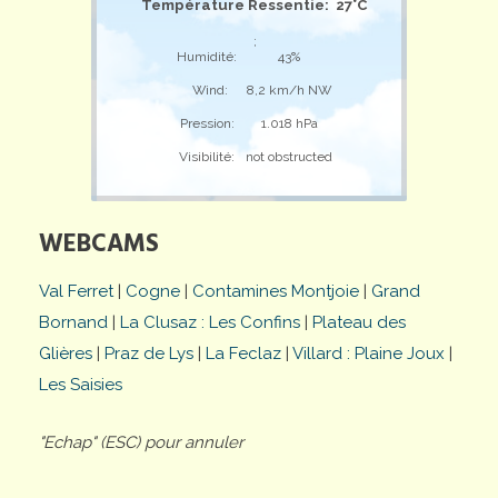
Température Ressentie: 27°C
;
Humidité:
43%
Wind:
8,2 km/h NW
Pression:
1.018 hPa
Visibilité:
not obstructed
WEBCAMS
Val Ferret
|
Cogne
|
Contamines Montjoie
|
Grand
Bornand
|
La Clusaz : Les Confins
|
Plateau des
Glières
|
Praz de Lys
|
La Feclaz
|
Villard : Plaine Joux
|
Les Saisies
"Echap" (ESC) pour annuler