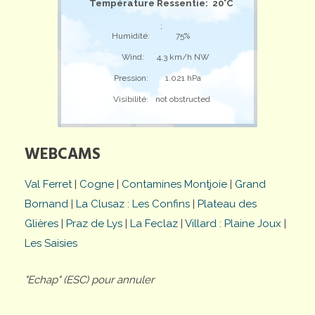
Température Ressentie: 20°C
;
Humidité:
75%
Wind:
4,3 km/h NW
Pression:
1.021 hPa
Visibilité:
not obstructed
WEBCAMS
Val Ferret
|
Cogne
|
Contamines Montjoie
|
Grand
Bornand
|
La Clusaz : Les Confins
|
Plateau des
Glières
|
Praz de Lys
|
La Feclaz
|
Villard : Plaine Joux
|
Les Saisies
"Echap" (ESC) pour annuler