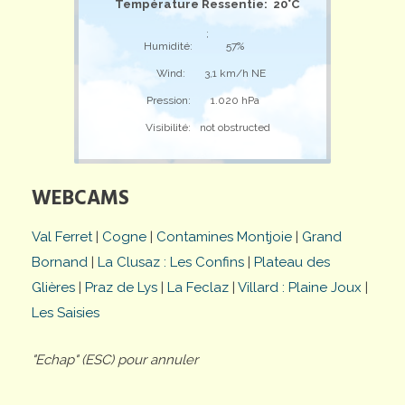
Température Ressentie: 20°C
;
Humidité:
57%
Wind:
3,1 km/h NE
Pression:
1.020 hPa
Visibilité:
not obstructed
WEBCAMS
Val Ferret
|
Cogne
|
Contamines Montjoie
|
Grand
Bornand
|
La Clusaz : Les Confins
|
Plateau des
Glières
|
Praz de Lys
|
La Feclaz
|
Villard : Plaine Joux
|
Les Saisies
"Echap" (ESC) pour annuler