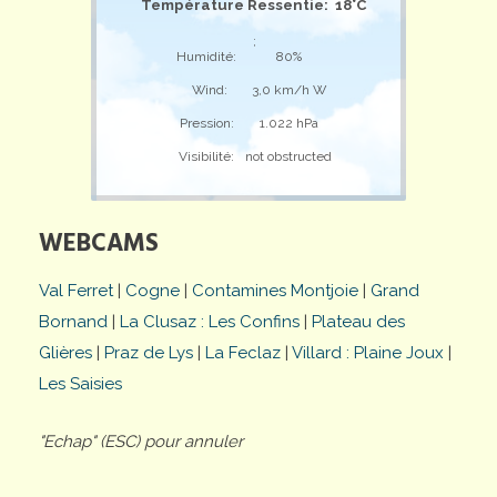
Température Ressentie: 18°C
;
Humidité:
80%
Wind:
3,0 km/h W
Pression:
1.022 hPa
Visibilité:
not obstructed
WEBCAMS
Val Ferret
|
Cogne
|
Contamines Montjoie
|
Grand
Bornand
|
La Clusaz : Les Confins
|
Plateau des
Glières
|
Praz de Lys
|
La Feclaz
|
Villard : Plaine Joux
|
Les Saisies
"Echap" (ESC) pour annuler