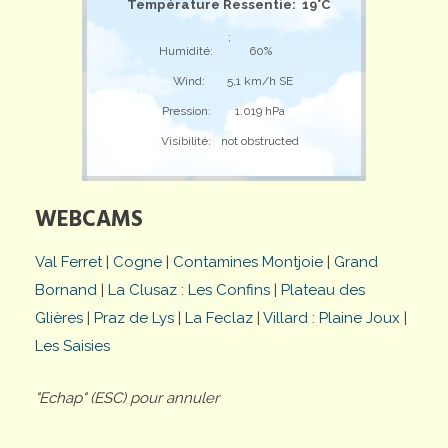
Température Ressentie: 19°C
;
Humidité:
60%
Wind:
5,1 km/h SE
Pression:
1.019 hPa
Visibilité:
not obstructed
WEBCAMS
Val Ferret
|
Cogne
|
Contamines Montjoie
|
Grand
Bornand
|
La Clusaz : Les Confins
|
Plateau des
Glières
|
Praz de Lys
|
La Feclaz
|
Villard : Plaine Joux
|
Les Saisies
"Echap" (ESC) pour annuler