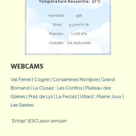
Température Ressentie: 27°C
;
Humidité:
45%
Wind:
9,3 km/h W
Pression:
1.018 hPa
Visibilité:
not obstructed
WEBCAMS
Val Ferret
|
Cogne
|
Contamines Montjoie
|
Grand
Bornand
|
La Clusaz : Les Confins
|
Plateau des
Glières
|
Praz de Lys
|
La Feclaz
|
Villard : Plaine Joux
|
Les Saisies
"Echap" (ESC) pour annuler