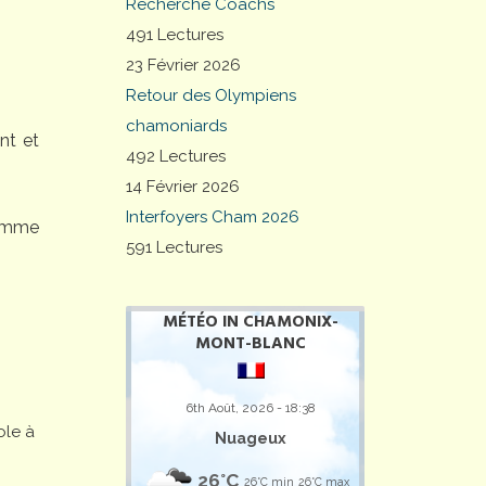
Recherche Coachs
491 Lectures
23 Février 2026
Retour des Olympiens
chamoniards
nt et
492 Lectures
14 Février 2026
Interfoyers Cham 2026
comme
591 Lectures
MÉTÉO IN CHAMONIX-
MONT-BLANC
6th Août, 2026 - 18:38
ole à
Nuageux
26°C
26°C min
26°C max