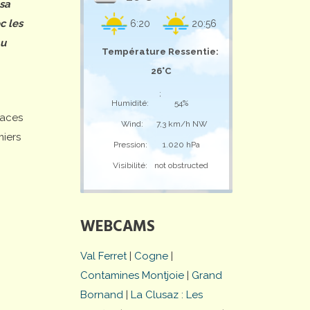
 sa
c les
6:20
20:56
au
Température Ressentie:
26°C
;
Humidité:
54%
laces
Wind:
7,3 km/h NW
miers
Pression:
1.020 hPa
Visibilité:
not obstructed
WEBCAMS
Val Ferret
|
Cogne
|
Contamines Montjoie
|
Grand
Bornand
|
La Clusaz : Les