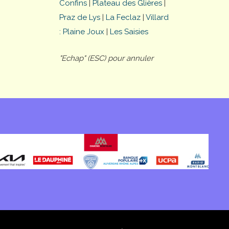
Confins
|
Plateau des Glières
|
Praz de Lys
|
La Feclaz
|
Villard
: Plaine Joux
|
Les Saisies
"Echap" (ESC) pour annuler