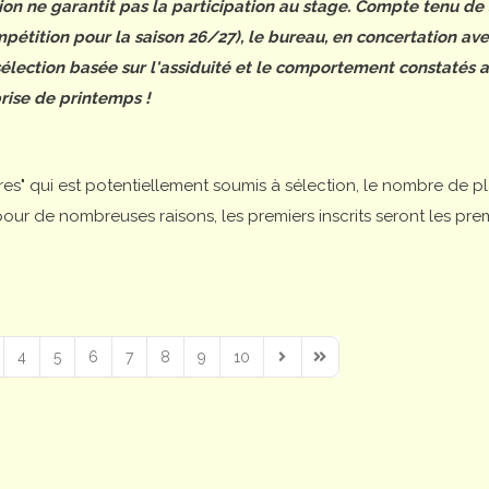
tion ne garantit pas la participation au stage. Compte tenu de
étition pour la saison 26/27), le bureau, en concertation ave
 sélection basée sur l'assiduité et le comportement constatés 
rise de printemps !
ires" qui est potentiellement soumis à sélection, le nombre de p
is pour de nombreuses raisons, les premiers inscrits seront les pre
4
5
6
7
8
9
10
Next Page
Last Page