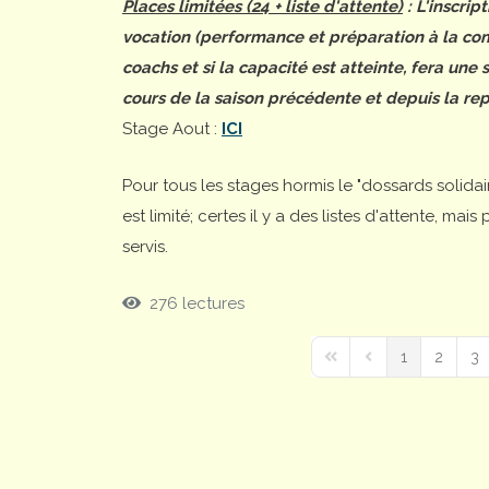
Places limitées (24 + liste d'attente)
: L'inscrip
vocation (performance et préparation à la comp
coachs et si la capacité est atteinte, fera une
cours de la saison précédente et depuis la rep
Stage Aout :
ICI
Pour tous les stages hormis le "dossards solida
est limité; certes il y a des listes d'attente, ma
servis.
276 lectures
1
2
3
First Page
Previous Page