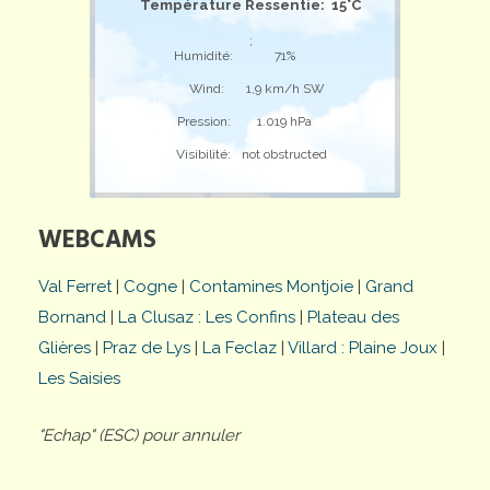
Température Ressentie: 15°C
;
Humidité:
71%
Wind:
1,9 km/h SW
Pression:
1.019 hPa
Visibilité:
not obstructed
WEBCAMS
Val Ferret
|
Cogne
|
Contamines Montjoie
|
Grand
Bornand
|
La Clusaz : Les Confins
|
Plateau des
Glières
|
Praz de Lys
|
La Feclaz
|
Villard : Plaine Joux
|
Les Saisies
"Echap" (ESC) pour annuler