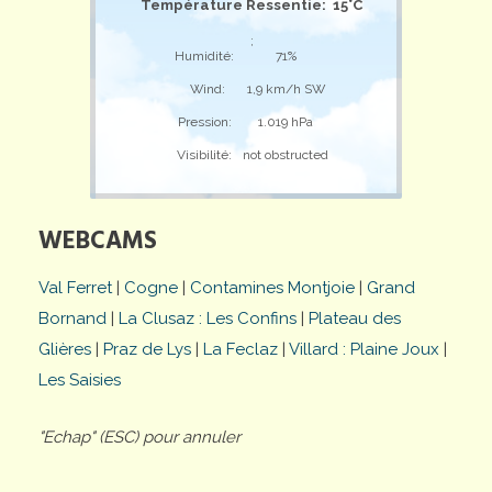
Température Ressentie: 15°C
;
Humidité:
71%
Wind:
1,9 km/h SW
Pression:
1.019 hPa
Visibilité:
not obstructed
WEBCAMS
Val Ferret
|
Cogne
|
Contamines Montjoie
|
Grand
Bornand
|
La Clusaz : Les Confins
|
Plateau des
Glières
|
Praz de Lys
|
La Feclaz
|
Villard : Plaine Joux
|
Les Saisies
"Echap" (ESC) pour annuler