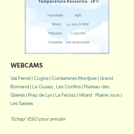
Température Ressentie: 18°C
;
Humidité:
65%
Wind:
4,1 km/h NW
Pression:
1.019 hPa
Visibilité:
not obstructed
WEBCAMS
Val Ferret
|
Cogne
|
Contamines Montjoie
|
Grand
Bornand
|
La Clusaz : Les Confins
|
Plateau des
Glières
|
Praz de Lys
|
La Feclaz
|
Villard : Plaine Joux
|
Les Saisies
"Echap" (ESC) pour annuler