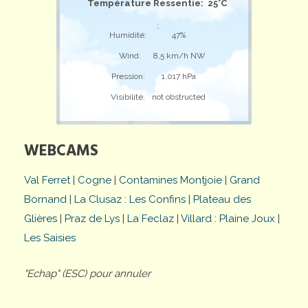
Température Ressentie: 25°C
;
Humidité:
47%
Wind:
8,5 km/h NW
Pression:
1.017 hPa
Visibilité:
not obstructed
WEBCAMS
Val Ferret
|
Cogne
|
Contamines Montjoie
|
Grand
Bornand
|
La Clusaz : Les Confins
|
Plateau des
Glières
|
Praz de Lys
|
La Feclaz
|
Villard : Plaine Joux
|
Les Saisies
"Echap" (ESC) pour annuler