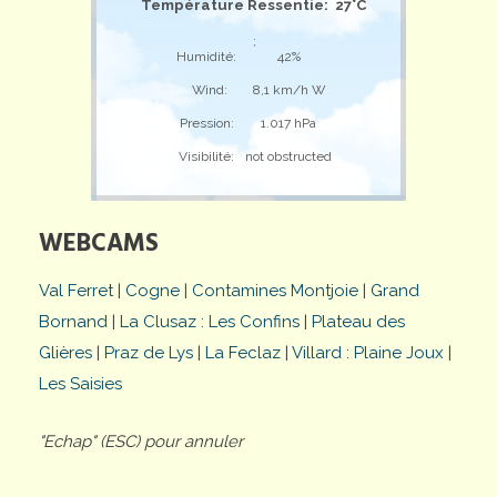
Température Ressentie: 27°C
;
Humidité:
42%
Wind:
8,1 km/h W
Pression:
1.017 hPa
Visibilité:
not obstructed
WEBCAMS
Val Ferret
|
Cogne
|
Contamines Montjoie
|
Grand
Bornand
|
La Clusaz : Les Confins
|
Plateau des
Glières
|
Praz de Lys
|
La Feclaz
|
Villard : Plaine Joux
|
Les Saisies
"Echap" (ESC) pour annuler