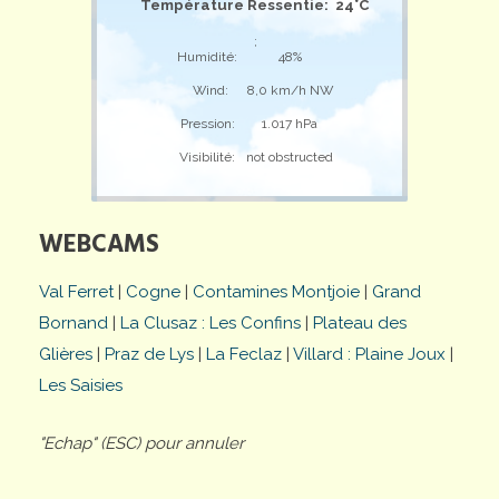
Température Ressentie: 24°C
;
Humidité:
48%
Wind:
8,0 km/h NW
Pression:
1.017 hPa
Visibilité:
not obstructed
WEBCAMS
Val Ferret
|
Cogne
|
Contamines Montjoie
|
Grand
Bornand
|
La Clusaz : Les Confins
|
Plateau des
Glières
|
Praz de Lys
|
La Feclaz
|
Villard : Plaine Joux
|
Les Saisies
"Echap" (ESC) pour annuler