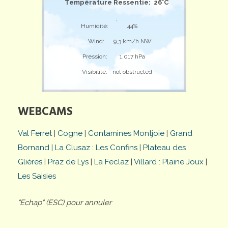
Température Ressentie: 26°C
;
Humidité:
44%
Wind:
9,3 km/h NW
Pression:
1.017 hPa
Visibilité:
not obstructed
WEBCAMS
Val Ferret
|
Cogne
|
Contamines Montjoie
|
Grand
Bornand
|
La Clusaz : Les Confins
|
Plateau des
Glières
|
Praz de Lys
|
La Feclaz
|
Villard : Plaine Joux
|
Les Saisies
"Echap" (ESC) pour annuler