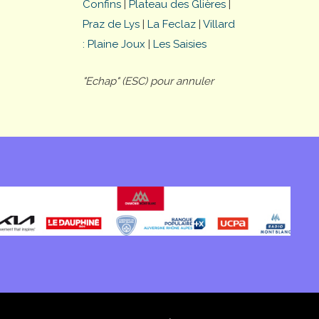
Confins
|
Plateau des Glières
|
Praz de Lys
|
La Feclaz
|
Villard
: Plaine Joux
|
Les Saisies
"Echap" (ESC) pour annuler