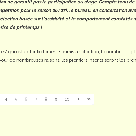
tion ne garantit pas la participation au stage. Compte tenu de
étition pour la saison 26/27), le bureau, en concertation ave
 sélection basée sur l'assiduité et le comportement constatés 
rise de printemps !
ires" qui est potentiellement soumis à sélection, le nombre de p
is pour de nombreuses raisons, les premiers inscrits seront les pre
4
5
6
7
8
9
10
Next Page
Last Page