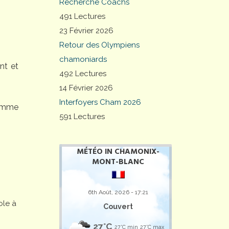
Recherche Coachs
491 Lectures
23 Février 2026
Retour des Olympiens
chamoniards
nt et
492 Lectures
14 Février 2026
Interfoyers Cham 2026
comme
591 Lectures
MÉTÉO IN CHAMONIX-
MONT-BLANC
6th Août, 2026 - 17:21
ole à
Couvert
27°C
27°C min
27°C max