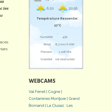
 sa
c les
6:20
20:56
au
Température Ressentie:
27°C
;
Humidité:
43%
laces
Wind:
8,2 km/h NW
miers
Pression:
1.018 hPa
Visibilité:
not obstructed
WEBCAMS
Val Ferret
|
Cogne
|
Contamines Montjoie
|
Grand
Bornand
|
La Clusaz : Les