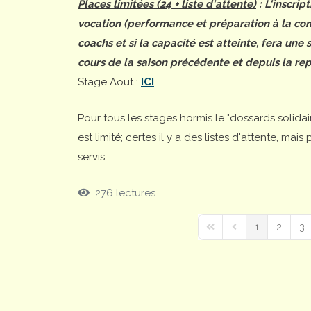
Places limitées (24 + liste d'attente)
: L'inscrip
vocation (performance et préparation à la comp
coachs et si la capacité est atteinte, fera une
cours de la saison précédente et depuis la rep
Stage Aout :
ICI
Pour tous les stages hormis le "dossards solida
est limité; certes il y a des listes d'attente, ma
servis.
276 lectures
1
2
3
First Page
Previous Page