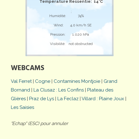
Température Ressentie: 14°C
;
Humidité:
74%
Wind:
4,0 km/h SE
Pression:
1.020 hPa
Visibilité:
not obstructed
WEBCAMS
Val Ferret
|
Cogne
|
Contamines Montjoie
|
Grand
Bornand
|
La Clusaz : Les Confins
|
Plateau des
Glières
|
Praz de Lys
|
La Feclaz
|
Villard : Plaine Joux
|
Les Saisies
"Echap" (ESC) pour annuler