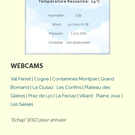
Température Ressentie: 14°C
;
Humidité:
73%
Wind:
5,0 km/h SE
Pression:
1.021 hPa
Visibilité:
not obstructed
WEBCAMS
Val Ferret
|
Cogne
|
Contamines Montjoie
|
Grand
Bornand
|
La Clusaz : Les Confins
|
Plateau des
Glières
|
Praz de Lys
|
La Feclaz
|
Villard : Plaine Joux
|
Les Saisies
"Echap" (ESC) pour annuler