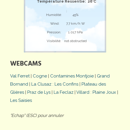
Température Ressentie: 26°C
;
Humidité:
45%
Wind:
7,7 km/h W
Pression:
1.017 hPa
Visibilité:
not obstructed
WEBCAMS
Val Ferret
|
Cogne
|
Contamines Montjoie
|
Grand
Bornand
|
La Clusaz : Les Confins
|
Plateau des
Glières
|
Praz de Lys
|
La Feclaz
|
Villard : Plaine Joux
|
Les Saisies
"Echap" (ESC) pour annuler