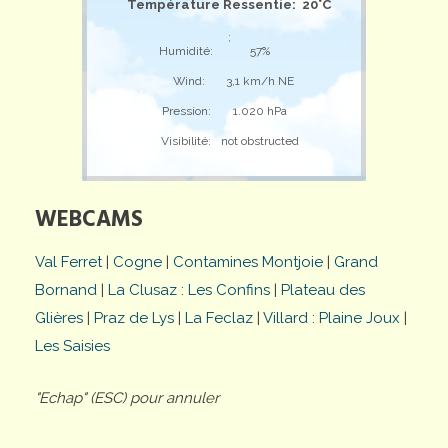
Température Ressentie: 20°C
;
Humidité:
57%
Wind:
3,1 km/h NE
Pression:
1.020 hPa
Visibilité:
not obstructed
WEBCAMS
Val Ferret
|
Cogne
|
Contamines Montjoie
|
Grand
Bornand
|
La Clusaz : Les Confins
|
Plateau des
Glières
|
Praz de Lys
|
La Feclaz
|
Villard : Plaine Joux
|
Les Saisies
"Echap" (ESC) pour annuler