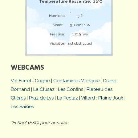
Température Ressentie: 22°C
;
Humidité:
51%
Wind:
5,8 km/h W
Pression:
1.019 hPa
Visibilité:
not obstructed
WEBCAMS
Val Ferret
|
Cogne
|
Contamines Montjoie
|
Grand
Bornand
|
La Clusaz : Les Confins
|
Plateau des
Glières
|
Praz de Lys
|
La Feclaz
|
Villard : Plaine Joux
|
Les Saisies
"Echap" (ESC) pour annuler