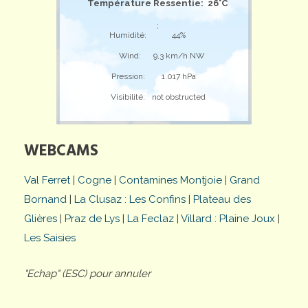
Température Ressentie: 26°C
;
Humidité:
44%
Wind:
9,3 km/h NW
Pression:
1.017 hPa
Visibilité:
not obstructed
WEBCAMS
Val Ferret
|
Cogne
|
Contamines Montjoie
|
Grand
Bornand
|
La Clusaz : Les Confins
|
Plateau des
Glières
|
Praz de Lys
|
La Feclaz
|
Villard : Plaine Joux
|
Les Saisies
"Echap" (ESC) pour annuler