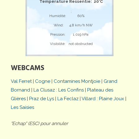
Température Ressentie: 20°C
;
Humidité:
60%
Wind:
4,8 km/h NW
Pression:
1.019 hPa
Visibilité:
not obstructed
WEBCAMS
Val Ferret
|
Cogne
|
Contamines Montjoie
|
Grand
Bornand
|
La Clusaz : Les Confins
|
Plateau des
Glières
|
Praz de Lys
|
La Feclaz
|
Villard : Plaine Joux
|
Les Saisies
"Echap" (ESC) pour annuler