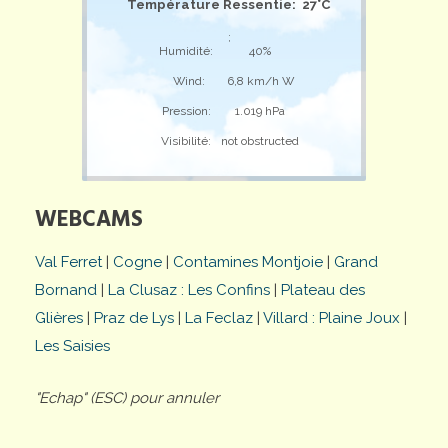
Température Ressentie: 27°C
;
Humidité:
40%
Wind:
6,8 km/h W
Pression:
1.019 hPa
Visibilité:
not obstructed
WEBCAMS
Val Ferret
|
Cogne
|
Contamines Montjoie
|
Grand
Bornand
|
La Clusaz : Les Confins
|
Plateau des
Glières
|
Praz de Lys
|
La Feclaz
|
Villard : Plaine Joux
|
Les Saisies
"Echap" (ESC) pour annuler