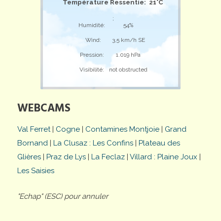
Température Ressentie: 21°C
;
Humidité:
54%
Wind:
3,5 km/h SE
Pression:
1.019 hPa
Visibilité:
not obstructed
WEBCAMS
Val Ferret
|
Cogne
|
Contamines Montjoie
|
Grand
Bornand
|
La Clusaz : Les Confins
|
Plateau des
Glières
|
Praz de Lys
|
La Feclaz
|
Villard : Plaine Joux
|
Les Saisies
"Echap" (ESC) pour annuler