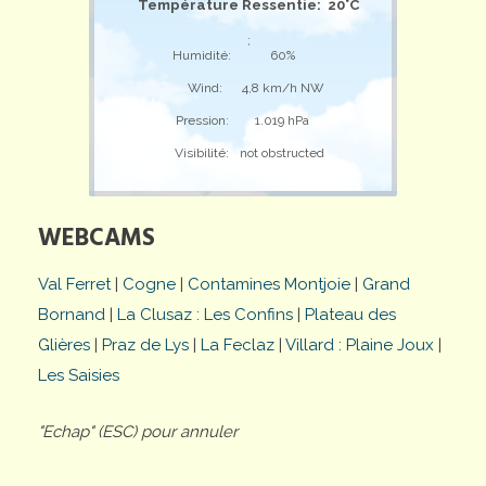
Température Ressentie: 20°C
;
Humidité:
60%
Wind:
4,8 km/h NW
Pression:
1.019 hPa
Visibilité:
not obstructed
WEBCAMS
Val Ferret
|
Cogne
|
Contamines Montjoie
|
Grand
Bornand
|
La Clusaz : Les Confins
|
Plateau des
Glières
|
Praz de Lys
|
La Feclaz
|
Villard : Plaine Joux
|
Les Saisies
"Echap" (ESC) pour annuler