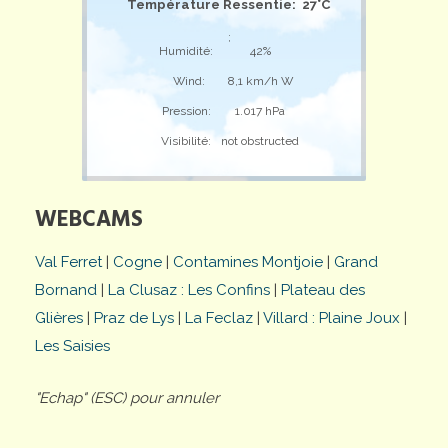
Température Ressentie: 27°C
;
Humidité:
42%
Wind:
8,1 km/h W
Pression:
1.017 hPa
Visibilité:
not obstructed
WEBCAMS
Val Ferret
|
Cogne
|
Contamines Montjoie
|
Grand
Bornand
|
La Clusaz : Les Confins
|
Plateau des
Glières
|
Praz de Lys
|
La Feclaz
|
Villard : Plaine Joux
|
Les Saisies
"Echap" (ESC) pour annuler