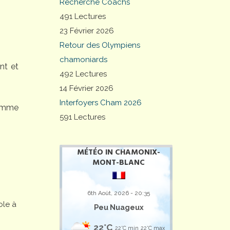
Recherche Coachs
491 Lectures
23 Février 2026
Retour des Olympiens
chamoniards
nt et
492 Lectures
14 Février 2026
Interfoyers Cham 2026
comme
591 Lectures
MÉTÉO IN CHAMONIX-
MONT-BLANC
6th Août, 2026 - 20:35
ole à
Peu Nuageux
22°C
22°C min
22°C max