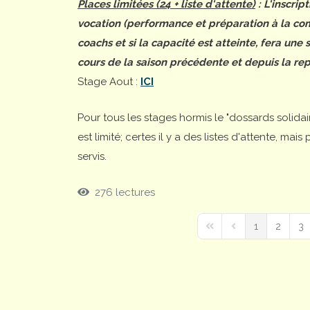
Places limitées (24 + liste d'attente)
: L'inscrip
vocation (performance et préparation à la comp
coachs et si la capacité est atteinte, fera une
cours de la saison précédente et depuis la rep
Stage Aout :
ICI
Pour tous les stages hormis le "dossards solida
est limité; certes il y a des listes d'attente, ma
servis.
276 lectures
1
2
3
First Page
Previous Page