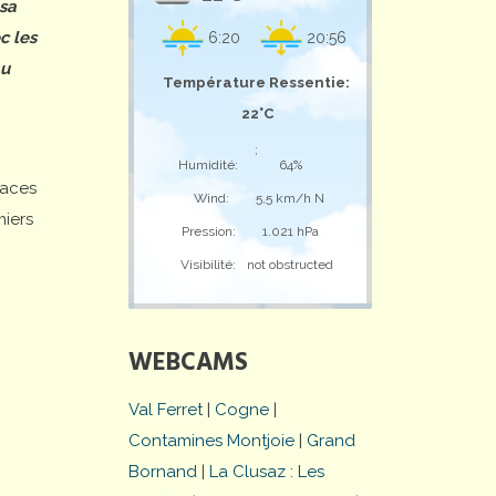
 sa
c les
6:20
20:56
au
Température Ressentie:
22°C
;
Humidité:
64%
laces
Wind:
5,5 km/h N
miers
Pression:
1.021 hPa
Visibilité:
not obstructed
WEBCAMS
Val Ferret
|
Cogne
|
Contamines Montjoie
|
Grand
Bornand
|
La Clusaz : Les