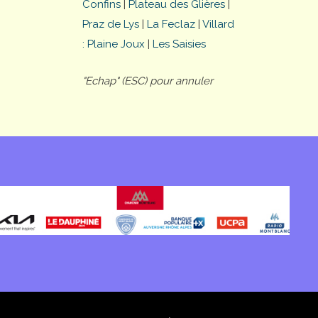
Confins
|
Plateau des Glières
|
Praz de Lys
|
La Feclaz
|
Villard
: Plaine Joux
|
Les Saisies
"Echap" (ESC) pour annuler