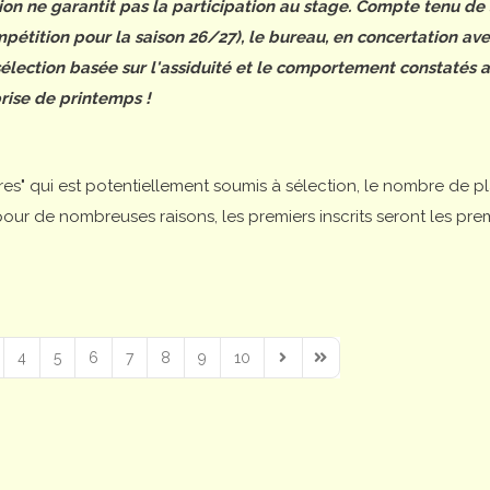
tion ne garantit pas la participation au stage. Compte tenu de
étition pour la saison 26/27), le bureau, en concertation ave
 sélection basée sur l'assiduité et le comportement constatés 
rise de printemps !
ires" qui est potentiellement soumis à sélection, le nombre de p
is pour de nombreuses raisons, les premiers inscrits seront les pre
4
5
6
7
8
9
10
Next Page
Last Page