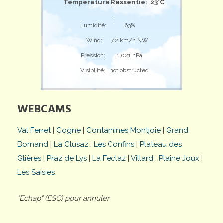
Température Ressentie: 23°C
;
Humidité:
63%
Wind:
7,2 km/h NW
Pression:
1.021 hPa
Visibilité:
not obstructed
WEBCAMS
Val Ferret
|
Cogne
|
Contamines Montjoie
|
Grand
Bornand
|
La Clusaz : Les Confins
|
Plateau des
Glières
|
Praz de Lys
|
La Feclaz
|
Villard : Plaine Joux
|
Les Saisies
"Echap" (ESC) pour annuler