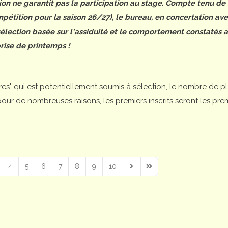
tion ne garantit pas la participation au stage. Compte tenu de
étition pour la saison 26/27), le bureau, en concertation ave
 sélection basée sur l'assiduité et le comportement constatés 
rise de printemps !
ires" qui est potentiellement soumis à sélection, le nombre de p
is pour de nombreuses raisons, les premiers inscrits seront les pre
4
5
6
7
8
9
10
Next Page
Last Page