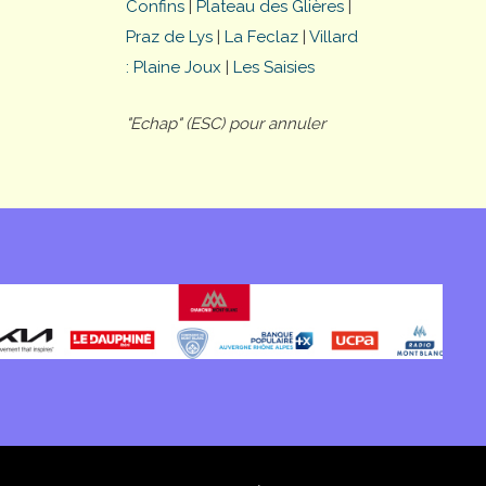
Confins
|
Plateau des Glières
|
Praz de Lys
|
La Feclaz
|
Villard
: Plaine Joux
|
Les Saisies
"Echap" (ESC) pour annuler