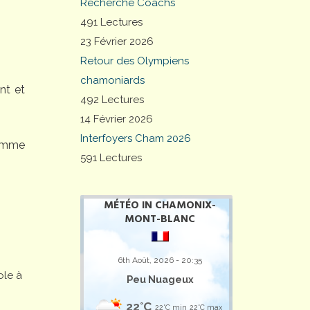
Recherche Coachs
491 Lectures
23 Février 2026
Retour des Olympiens
chamoniards
nt et
492 Lectures
14 Février 2026
Interfoyers Cham 2026
comme
591 Lectures
MÉTÉO IN CHAMONIX-
MONT-BLANC
6th Août, 2026 - 20:35
ole à
Peu Nuageux
22°C
22°C min
22°C max