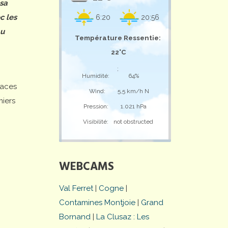
 sa
c les
6:20
20:56
au
Température Ressentie:
22°C
;
Humidité:
64%
laces
Wind:
5,5 km/h N
miers
Pression:
1.021 hPa
Visibilité:
not obstructed
WEBCAMS
Val Ferret
|
Cogne
|
Contamines Montjoie
|
Grand
Bornand
|
La Clusaz : Les