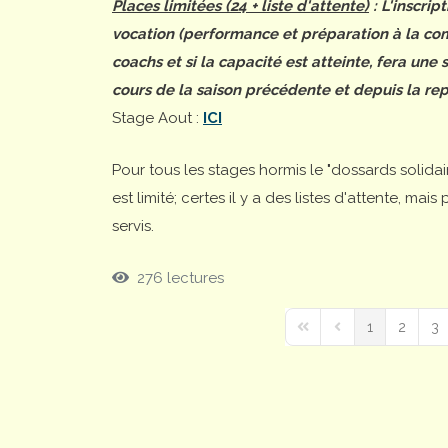
Places limitées (24 + liste d'attente)
: L'inscrip
vocation (performance et préparation à la comp
coachs et si la capacité est atteinte, fera une
cours de la saison précédente et depuis la rep
Stage Aout :
ICI
Pour tous les stages hormis le "dossards solida
est limité; certes il y a des listes d'attente, ma
servis.
276 lectures
1
2
3
First Page
Previous Page