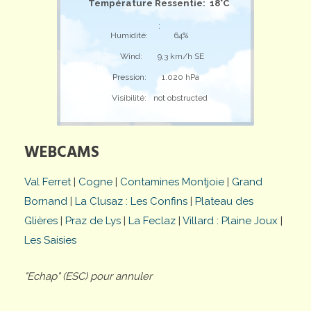
Température Ressentie: 18°C
;
Humidité:
64%
Wind:
9,3 km/h SE
Pression:
1.020 hPa
Visibilité:
not obstructed
WEBCAMS
Val Ferret
|
Cogne
|
Contamines Montjoie
|
Grand
Bornand
|
La Clusaz : Les Confins
|
Plateau des
Glières
|
Praz de Lys
|
La Feclaz
|
Villard : Plaine Joux
|
Les Saisies
"Echap" (ESC) pour annuler