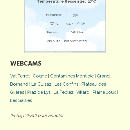
Température Ressentie: 27°C
;
Humidité:
39%
Wind:
9,4 km/h W
Pression:
1.018 hPa
Visibilité:
not obstructed
WEBCAMS
Val Ferret
|
Cogne
|
Contamines Montjoie
|
Grand
Bornand
|
La Clusaz : Les Confins
|
Plateau des
Glières
|
Praz de Lys
|
La Feclaz
|
Villard : Plaine Joux
|
Les Saisies
"Echap" (ESC) pour annuler