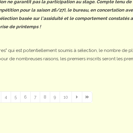
tion ne garantit pas la participation au stage. Compte tenu de
étition pour la saison 26/27), le bureau, en concertation ave
 sélection basée sur l'assiduité et le comportement constatés 
rise de printemps !
ires" qui est potentiellement soumis à sélection, le nombre de p
is pour de nombreuses raisons, les premiers inscrits seront les pre
4
5
6
7
8
9
10
Next Page
Last Page