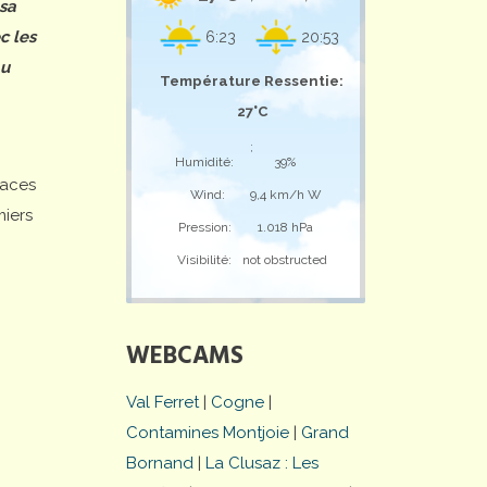
 sa
c les
6:23
20:53
au
Température Ressentie:
27°C
;
Humidité:
39%
laces
Wind:
9,4 km/h W
miers
Pression:
1.018 hPa
Visibilité:
not obstructed
WEBCAMS
Val Ferret
|
Cogne
|
Contamines Montjoie
|
Grand
Bornand
|
La Clusaz : Les