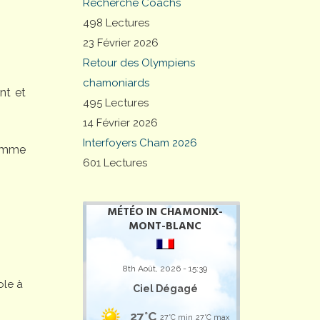
Recherche Coachs
498 Lectures
23 Février 2026
Retour des Olympiens
chamoniards
nt et
495 Lectures
14 Février 2026
Interfoyers Cham 2026
comme
601 Lectures
MÉTÉO IN CHAMONIX-
MONT-BLANC
8th Août, 2026 - 15:39
ole à
Ciel Dégagé
27°C
27°C min
27°C max