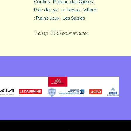
Confins
|
Plateau des Glières
|
Praz de Lys
|
La Feclaz
|
Villard
: Plaine Joux
|
Les Saisies
"Echap" (ESC) pour annuler