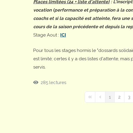
Places limitées (24 + liste d'attente)
: L'inscrip
vocation (performance et préparation à la comp
coachs et si la capacité est atteinte, fera une
cours de la saison précédente et depuis la rep
Stage Aout :
ICI
Pour tous les stages hormis le "dossards solida
est limité; certes il y a des listes d'attente, ma
servis.
285 lectures
1
2
3
First Page
Previous Page