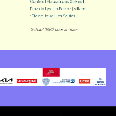
Confins
|
Plateau des Glières
|
Praz de Lys
|
La Feclaz
|
Villard
: Plaine Joux
|
Les Saisies
"Echap" (ESC) pour annuler