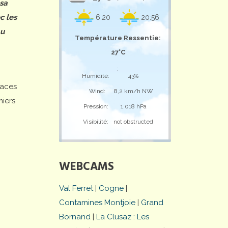
 sa
c les
6:20
20:56
au
Température Ressentie:
27°C
;
Humidité:
43%
laces
Wind:
8,2 km/h NW
miers
Pression:
1.018 hPa
Visibilité:
not obstructed
WEBCAMS
Val Ferret
|
Cogne
|
Contamines Montjoie
|
Grand
Bornand
|
La Clusaz : Les