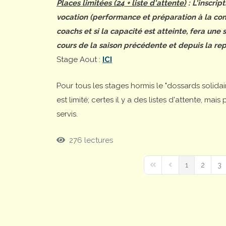
Places limitées (24 + liste d'attente)
: L'inscrip
vocation (performance et préparation à la comp
coachs et si la capacité est atteinte, fera une
cours de la saison précédente et depuis la rep
Stage Aout :
ICI
Pour tous les stages hormis le "dossards solida
est limité; certes il y a des listes d'attente, ma
servis.
276 lectures
1
2
3
First Page
Previous Page