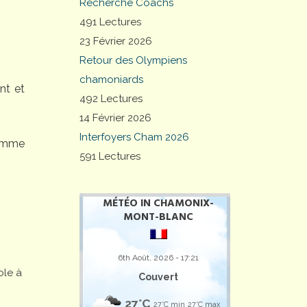
Recherche Coachs
491 Lectures
23 Février 2026
Retour des Olympiens
chamoniards
nt et
492 Lectures
14 Février 2026
Interfoyers Cham 2026
comme
591 Lectures
MÉTÉO IN CHAMONIX-
MONT-BLANC
6th Août, 2026 - 17:21
ole à
Couvert
27°C
27°C min
27°C max