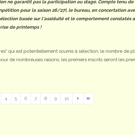
tion ne garantit pas la participation au stage. Compte tenu de
étition pour la saison 26/27), le bureau, en concertation ave
 sélection basée sur l'assiduité et le comportement constatés 
rise de printemps !
ires" qui est potentiellement soumis à sélection, le nombre de p
is pour de nombreuses raisons, les premiers inscrits seront les pre
4
5
6
7
8
9
10
Next Page
Last Page