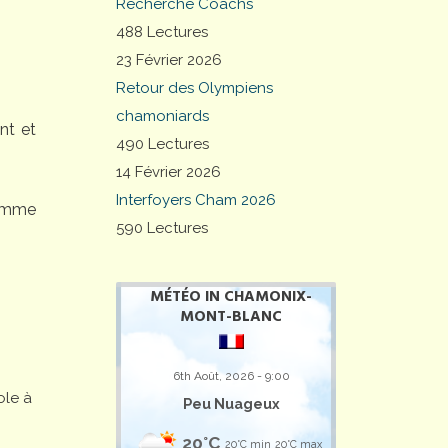
Recherche Coachs
488 Lectures
23 Février 2026
Retour des Olympiens
chamoniards
nt et
490 Lectures
14 Février 2026
Interfoyers Cham 2026
comme
590 Lectures
MÉTÉO IN CHAMONIX-
MONT-BLANC
6th Août, 2026 - 9:00
ole à
Peu Nuageux
20°C
20°C min
20°C max