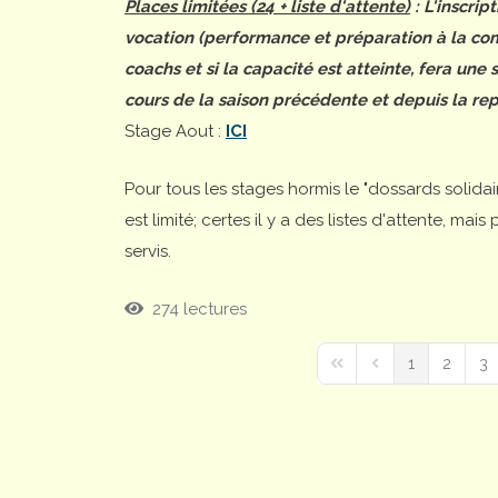
Places limitées (24 + liste d'attente)
: L'inscrip
vocation (performance et préparation à la comp
coachs et si la capacité est atteinte, fera une
cours de la saison précédente et depuis la rep
Stage Aout :
ICI
Pour tous les stages hormis le "dossards solida
est limité; certes il y a des listes d'attente, ma
servis.
274 lectures
1
2
3
First Page
Previous Page