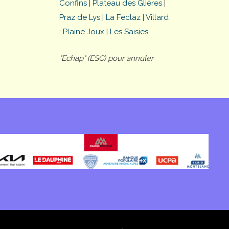
Confins
|
Plateau des Glières
|
Praz de Lys
|
La Feclaz
|
Villard
: Plaine Joux
|
Les Saisies
"Echap" (ESC) pour annuler