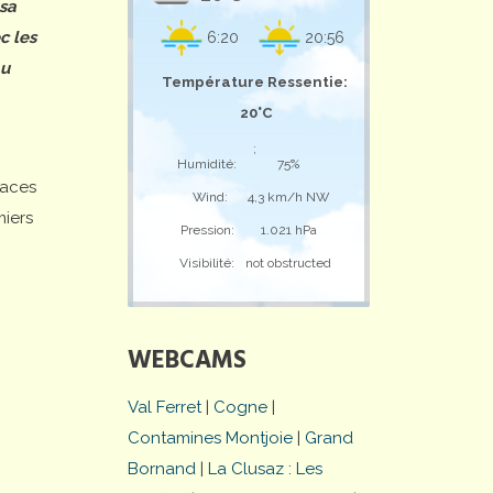
 sa
c les
6:20
20:56
au
Température Ressentie:
20°C
;
Humidité:
75%
laces
Wind:
4,3 km/h NW
miers
Pression:
1.021 hPa
Visibilité:
not obstructed
WEBCAMS
Val Ferret
|
Cogne
|
Contamines Montjoie
|
Grand
Bornand
|
La Clusaz : Les