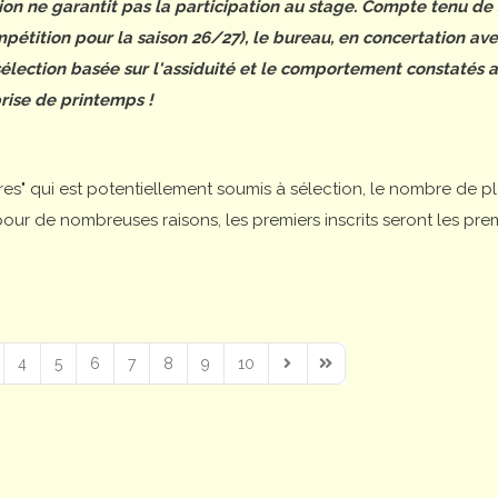
tion ne garantit pas la participation au stage. Compte tenu de
étition pour la saison 26/27), le bureau, en concertation ave
 sélection basée sur l'assiduité et le comportement constatés 
rise de printemps !
ires" qui est potentiellement soumis à sélection, le nombre de p
is pour de nombreuses raisons, les premiers inscrits seront les pre
4
5
6
7
8
9
10
Next Page
Last Page