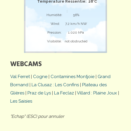
Température Ressentie: 28°C
;
Humidité:
56%
Wind:
7,2 km/h NW
Pression:
1.020 hPa
Visibilité:
not obstructed
WEBCAMS
Val Ferret
|
Cogne
|
Contamines Montjoie
|
Grand
Bornand
|
La Clusaz : Les Confins
|
Plateau des
Glières
|
Praz de Lys
|
La Feclaz
|
Villard : Plaine Joux
|
Les Saisies
"Echap" (ESC) pour annuler