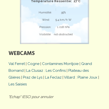
Température Ressentie: 27°C
;
Humidité:
39%
Wind:
9,4 km/h W
Pression:
1.018 hPa
Visibilité:
not obstructed
WEBCAMS
Val Ferret
|
Cogne
|
Contamines Montjoie
|
Grand
Bornand
|
La Clusaz : Les Confins
|
Plateau des
Glières
|
Praz de Lys
|
La Feclaz
|
Villard : Plaine Joux
|
Les Saisies
"Echap" (ESC) pour annuler