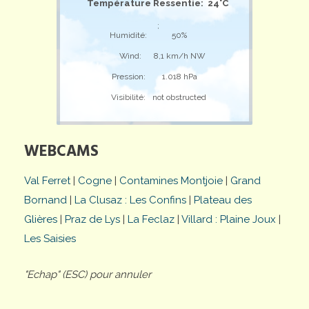
Température Ressentie: 24°C
;
Humidité:
50%
Wind:
8,1 km/h NW
Pression:
1.018 hPa
Visibilité:
not obstructed
WEBCAMS
Val Ferret
|
Cogne
|
Contamines Montjoie
|
Grand
Bornand
|
La Clusaz : Les Confins
|
Plateau des
Glières
|
Praz de Lys
|
La Feclaz
|
Villard : Plaine Joux
|
Les Saisies
"Echap" (ESC) pour annuler