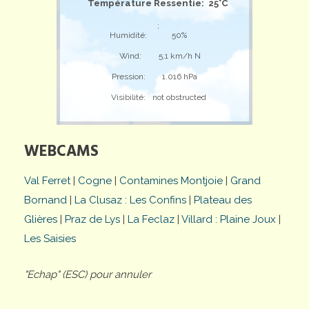
Température Ressentie: 25°C
;
Humidité:
50%
Wind:
5,1 km/h N
Pression:
1.016 hPa
Visibilité:
not obstructed
WEBCAMS
Val Ferret
|
Cogne
|
Contamines Montjoie
|
Grand
Bornand
|
La Clusaz : Les Confins
|
Plateau des
Glières
|
Praz de Lys
|
La Feclaz
|
Villard : Plaine Joux
|
Les Saisies
"Echap" (ESC) pour annuler