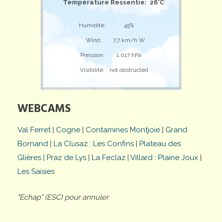
Température Ressentie: 26°C
;
Humidité:
45%
Wind:
7,7 km/h W
Pression:
1.017 hPa
Visibilité:
not obstructed
WEBCAMS
Val Ferret
|
Cogne
|
Contamines Montjoie
|
Grand
Bornand
|
La Clusaz : Les Confins
|
Plateau des
Glières
|
Praz de Lys
|
La Feclaz
|
Villard : Plaine Joux
|
Les Saisies
"Echap" (ESC) pour annuler