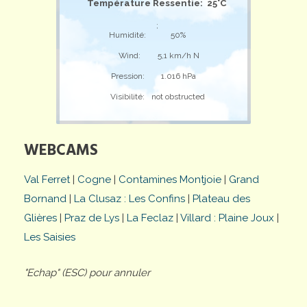
Température Ressentie: 25°C
;
Humidité:
50%
Wind:
5,1 km/h N
Pression:
1.016 hPa
Visibilité:
not obstructed
WEBCAMS
Val Ferret
|
Cogne
|
Contamines Montjoie
|
Grand
Bornand
|
La Clusaz : Les Confins
|
Plateau des
Glières
|
Praz de Lys
|
La Feclaz
|
Villard : Plaine Joux
|
Les Saisies
"Echap" (ESC) pour annuler