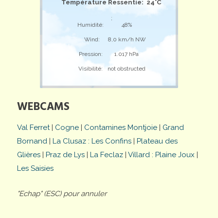
Température Ressentie: 24°C
;
Humidité:
48%
Wind:
8,0 km/h NW
Pression:
1.017 hPa
Visibilité:
not obstructed
WEBCAMS
Val Ferret
|
Cogne
|
Contamines Montjoie
|
Grand
Bornand
|
La Clusaz : Les Confins
|
Plateau des
Glières
|
Praz de Lys
|
La Feclaz
|
Villard : Plaine Joux
|
Les Saisies
"Echap" (ESC) pour annuler