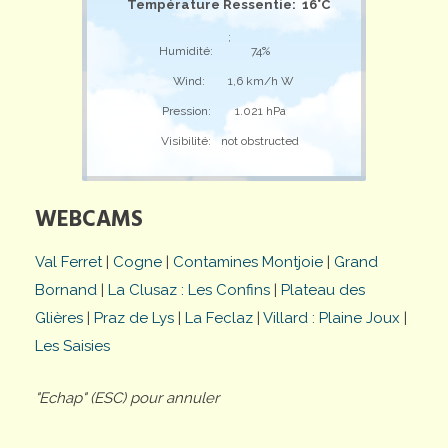
Température Ressentie: 16°C
;
Humidité:
74%
Wind:
1,6 km/h W
Pression:
1.021 hPa
Visibilité:
not obstructed
WEBCAMS
Val Ferret
|
Cogne
|
Contamines Montjoie
|
Grand
Bornand
|
La Clusaz : Les Confins
|
Plateau des
Glières
|
Praz de Lys
|
La Feclaz
|
Villard : Plaine Joux
|
Les Saisies
"Echap" (ESC) pour annuler